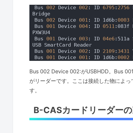
Bus 
002
 Device 
002
: ID 
6795
:
2756
 
Bridge
Bus 
002
 Device 
001
: ID 1d6b:
0003
 
Bus 
001
 Device 
004
: ID 
0511
:083f 
PXW3U4
Bus 
001
 Device 
003
: ID 
04e6
:511a 
USB SmartCard Reader
Bus 
001
 Device 
002
: ID 
2109
:
3431
 
Bus 
001
 Device 
001
: ID 1d6b:
0002
 
Bus 002 Device 002:がUSBHDD。Bus 001
がリーダーです。ここは接続した物によっ
す。
B-CASカードリーダー