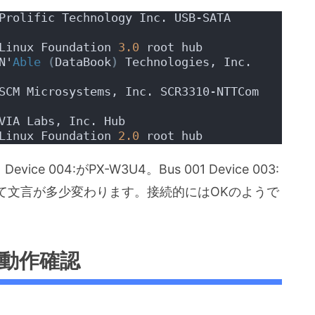
Prolific Technology Inc. USB-SATA 
Linux Foundation 
3.0
 root hub
N'
Able
(
DataBook
)
 Technologies, Inc. 
SCM Microsystems, Inc. SCR3310-NTTCom 
VIA Labs, Inc. Hub
Linux Foundation 
2.0
 root hub
 Device 004:がPX-W3U4。Bus 001 Device 003:
て文言が多少変わります。接続的にはOKのようで
の動作確認